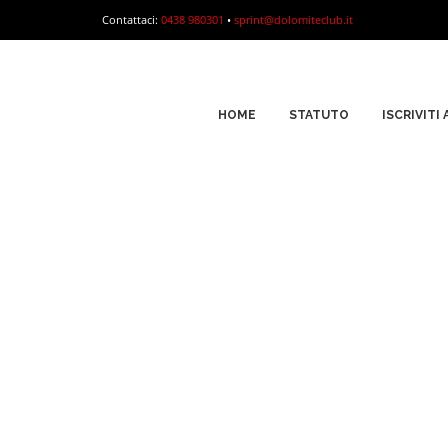
Contattaci:
0438 980301
•
sprint@dolomiteclub.it
HOME
STATUTO
ISCRIVITI